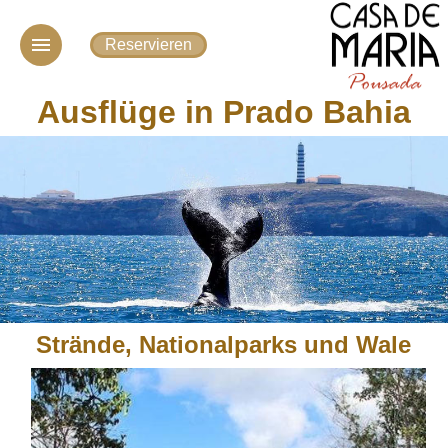
Reservieren
Ausflüge in Prado Bahia
Startseite
Die Pousada
Zimmer
Prado
Ausflüge
Transfer
Kontakt
Strände, Nationalparks und Wale